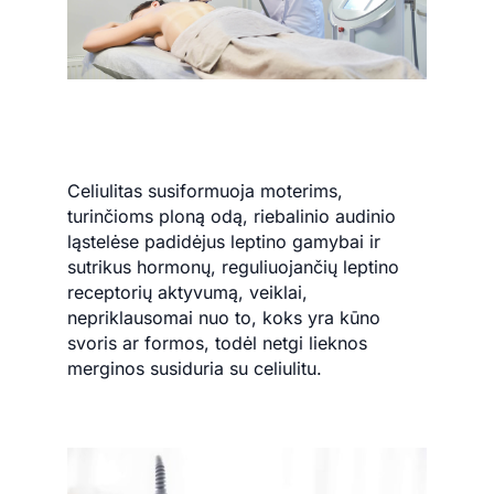
Celiulitas susiformuoja moterims,
turinčioms ploną odą, riebalinio audinio
ląstelėse padidėjus leptino gamybai ir
sutrikus hormonų, reguliuojančių leptino
receptorių aktyvumą, veiklai,
nepriklausomai nuo to, koks yra kūno
svoris ar formos, todėl netgi lieknos
merginos susiduria su celiulitu.