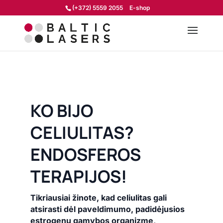
(+372) 5559 2055
E-shop
KO BIJO
CELIULITAS?
ENDOSFEROS
TERAPIJOS!
Tikriausiai žinote, kad celiulitas gali
atsirasti dėl paveldimumo, padidėjusios
estrogenų gamybos organizme,