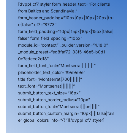
[dvppl_cf7_styler form_header_text=”For clients
from Baltics and Scandinavia.”
form_header_padding=”10px|0px|10px|20px|tru
e|false” cf7=”8773″
form_field_padding=”10px|15px|10px|15px|false|
false” form_field_spacing=”10px”
module_id=”contact” _builder_version=”4.18.0″
_module_preset=”ed8faf72-83f5-46e5-b0d1-
0c7edecc2df8″
form_field_font_font=”Montserrat||||||||”
placeholder_text_color=”#9e9e9e”
title_font=”Montserrat|700|||||||”
text_font=”Montserrat||||||||”
submit_button_text_size=”16px”
submit_button_border_radius=”10px”
submit_button_font=”Montserrat|||on|||||”
submit_button_custom_margin=”10px||||false|fals
e” global_colors_info=”{}”][/dvppl_cf7_styler]