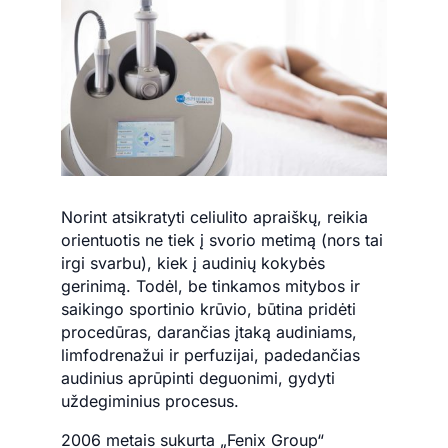
Norint atsikratyti celiulito apraiškų, reikia
orientuotis ne tiek į svorio metimą (nors tai
irgi svarbu), kiek į audinių kokybės
gerinimą. Todėl, be tinkamos mitybos ir
saikingo sportinio krūvio, būtina pridėti
procedūras, darančias įtaką audiniams,
limfodrenažui ir perfuzijai, padedančias
audinius aprūpinti deguonimi, gydyti
uždegiminius procesus.
2006 metais sukurta „Fenix ​​Group“