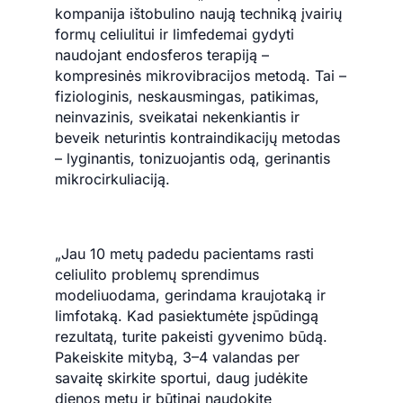
kompanija ištobulino naują techniką įvairių
formų celiulitui ir limfedemai gydyti
naudojant endosferos terapiją –
kompresinės mikrovibracijos metodą. Tai –
fiziologinis, neskausmingas, patikimas,
neinvazinis, sveikatai nekenkiantis ir
beveik neturintis kontraindikacijų metodas
– lyginantis, tonizuojantis odą, gerinantis
mikrocirkuliaciją.
„Jau 10 metų padedu pacientams rasti
celiulito problemų sprendimus
modeliuodama, gerindama kraujotaką ir
limfotaką. Kad pasiektumėte įspūdingą
rezultatą, turite pakeisti gyvenimo būdą.
Pakeiskite mitybą, 3–4 valandas per
savaitę skirkite sportui, daug judėkite
dienos metu ir būtinai naudokite