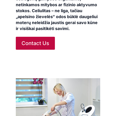
netinkamos mitybos ar fizinio aktyvumo
stokos. Celiulitas – ne liga, tačiau
„apelsino žievelės“ odos būklė daugeliui
moterų neleidžia jaustis gerai savo kūne
ir visiškai pasitikėti savimi.
Contact Us