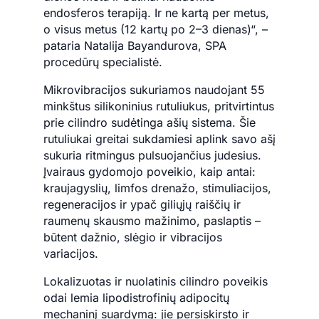
endosferos terapiją. Ir ne kartą per metus,
o visus metus (12 kartų po 2–3 dienas)“, –
pataria Natalija Bayandurova, SPA
procedūrų specialistė.
Mikrovibracijos sukuriamos naudojant 55
minkštus silikoninius rutuliukus, pritvirtintus
prie cilindro sudėtinga ašių sistema. Šie
rutuliukai greitai sukdamiesi aplink savo ašį
sukuria ritmingus pulsuojančius judesius.
Įvairaus gydomojo poveikio, kaip antai:
kraujagyslių, limfos drenažo, stimuliacijos,
regeneracijos ir ypač giliųjų raiščių ir
raumenų skausmo mažinimo, paslaptis –
būtent dažnio, slėgio ir vibracijos
variacijos.
Lokalizuotas ir nuolatinis cilindro poveikis
odai lemia lipodistrofinių adipocitų
mechaninį suardymą: jie persiskirsto ir