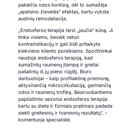
pakeičia odos kontūrą, dėl to sumažėja
„apelsino žievelės“ efektas, kartu vyksta
audinių remodeliacija.
„Endosferos terapija tarsi „jaučia“ kūną. Ji
tinka visiems, beveik neturi
kontraindikacijų ir gali būti pritaikyta
kiekvieno kliento poreikiams. Sportininkai
naudoja endosferos terapiją, kad
sumažintų raumenų įtampą ir greitai
pašalintų iš jų pieno rūgštį. Biuro
darbuotojai – kaip profilaktinę priemonę,
aktyvinančią mikrocirkuliaciją, gerinančią
odos ir raumenų trofiką. Besiruošiantiems
paplūdimio sezonui endosferos terapija
kartu su dieta ir fiziniais pratimais padeda
siekti greitesnių ir tvaresnių rezultatų“, –
komentuoja specialistė.