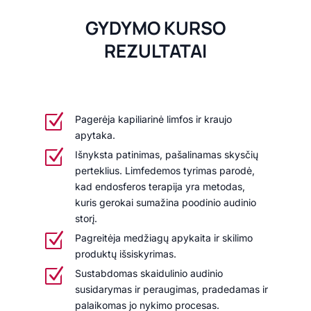
GYDYMO KURSO
REZULTATAI
Z
Pagerėja kapiliarinė limfos ir kraujo
apytaka.
Z
Išnyksta patinimas, pašalinamas skysčių
perteklius. Limfedemos tyrimas parodė,
kad endosferos terapija yra metodas,
kuris gerokai sumažina poodinio audinio
storį.
Z
Pagreitėja medžiagų apykaita ir skilimo
produktų išsiskyrimas.
Z
Sustabdomas skaidulinio audinio
susidarymas ir peraugimas, pradedamas ir
palaikomas jo nykimo procesas.