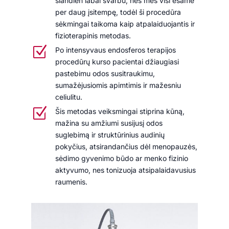
šiandien labai svarbu, nes mes visi esame
per daug įsitempę, todėl ši procedūra
sėkmingai taikoma kaip atpalaiduojantis ir
fizioterapinis metodas.
Z
Po intensyvaus endosferos terapijos
procedūrų kurso pacientai džiaugiasi
pastebimu odos susitraukimu,
sumažėjusiomis apimtimis ir mažesniu
celiulitu.
Z
Šis metodas veiksmingai stiprina kūną,
mažina su amžiumi susijusį odos
suglebimą ir struktūrinius audinių
pokyčius, atsirandančius dėl menopauzės,
sėdimo gyvenimo būdo ar menko fizinio
aktyvumo, nes tonizuoja atsipalaidavusius
raumenis.