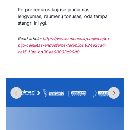
Po procedūros kojose jaučiamas
lengvumas, raumenų tonusas, oda tampa
stangri ir lygi.
Read article:
https://www.zmones.lt/naujiena/ko-
bijo-celiulitas-endosferos-terapijos.924e2ca4-
ca15-11ec-bd3f-aa00003c90d0