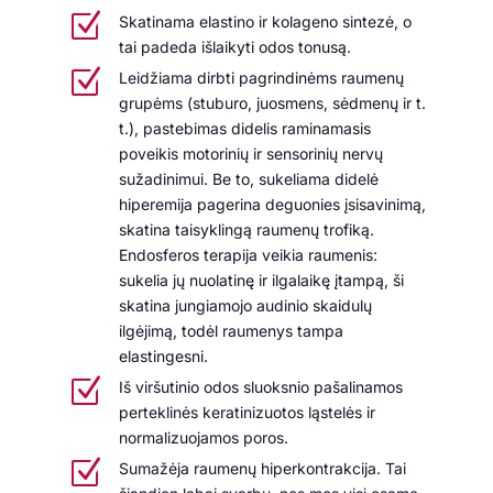
Z
Skatinama elastino ir kolageno sintezė, o
tai padeda išlaikyti odos tonusą.
Z
Leidžiama dirbti pagrindinėms raumenų
grupėms (stuburo, juosmens, sėdmenų ir t.
t.), pastebimas didelis raminamasis
poveikis motorinių ir sensorinių nervų
sužadinimui. Be to, sukeliama didelė
hiperemija pagerina deguonies įsisavinimą,
skatina taisyklingą raumenų trofiką.
Endosferos terapija veikia raumenis:
sukelia jų nuolatinę ir ilgalaikę įtampą, ši
skatina jungiamojo audinio skaidulų
ilgėjimą, todėl raumenys tampa
elastingesni.
Z
Iš viršutinio odos sluoksnio pašalinamos
perteklinės keratinizuotos ląstelės ir
normalizuojamos poros.
Z
Sumažėja raumenų hiperkontrakcija. Tai