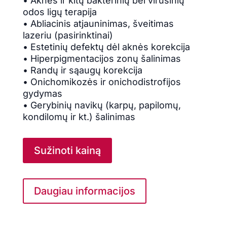
• Aknės ir kitų bakterinių bei virusinių
odos ligų terapija
• Abliacinis atjauninimas, šveitimas
lazeriu (pasirinktinai)
• Estetinių defektų dėl aknės korekcija
• Hiperpigmentacijos zonų šalinimas
• Randų ir sąaugų korekcija
• Onichomikozės ir onichodistrofijos
gydymas
• Gerybinių navikų (karpų, papilomų,
kondilomų ir kt.) šalinimas
Sužinoti kainą
Daugiau informacijos