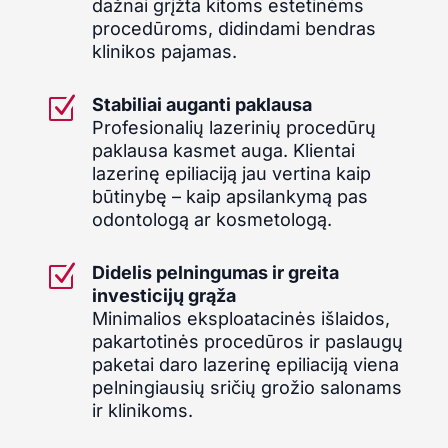
dažnai grįžta kitoms estetinėms
procedūroms, didindami bendras
klinikos pajamas.
Z
Stabiliai auganti paklausa
Profesionalių lazerinių procedūrų
paklausa kasmet auga. Klientai
lazerinę epiliaciją jau vertina kaip
būtinybę – kaip apsilankymą pas
odontologą ar kosmetologą.
Z
Didelis pelningumas ir greita
investicijų grąža
Minimalios eksploatacinės išlaidos,
pakartotinės procedūros ir paslaugų
paketai daro lazerinę epiliaciją viena
pelningiausių sričių grožio salonams
ir klinikoms.