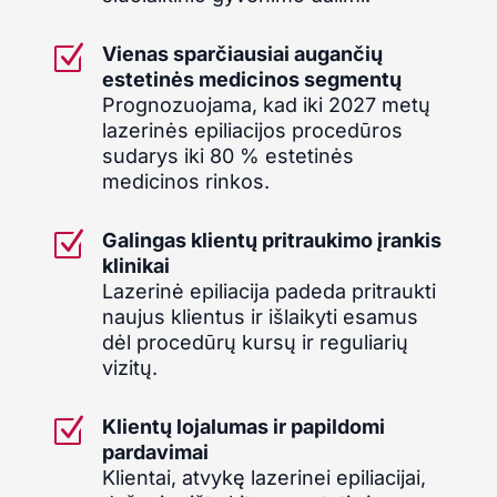
Z
Vienas sparčiausiai augančių
estetinės medicinos segmentų
Prognozuojama, kad iki 2027 metų
lazerinės epiliacijos procedūros
sudarys iki 80 % estetinės
medicinos rinkos.
Z
Galingas klientų pritraukimo įrankis
klinikai
Lazerinė epiliacija padeda pritraukti
naujus klientus ir išlaikyti esamus
dėl procedūrų kursų ir reguliarių
vizitų.
Z
Klientų lojalumas ir papildomi
pardavimai
Klientai, atvykę lazerinei epiliacijai,