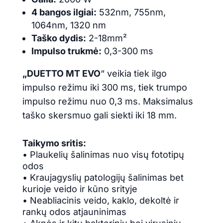
4 bangos ilgiai:
532nm, 755nm,
1064nm, 1320 nm
Taško dydis:
2-18mm²
Impulso trukmė:
0,3-300 ms
„DUETTO MT EVO
“ veikia tiek ilgo
impulso režimu iki 300 ms, tiek trumpo
impulso režimu nuo 0,3 ms. Maksimalus
taško skersmuo gali siekti iki 18 mm.
Taikymo sritis:
• Plaukelių šalinimas nuo visų fototipų
odos
• Kraujagyslių patologijų šalinimas bet
kurioje veido ir kūno srityje
• Neabliacinis veido, kaklo, dekoltė ir
rankų odos atjauninimas