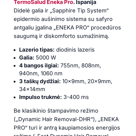
TermoSalud Eneka Pro
. Ispanija
Didelė galia ir „Sapphire Tip System“
epidermio aušinimo sistema su safyro
antgaliu įgalina „ENEKA PRO“ procedūros
saugumą ir diskomforto sumažinimą.
Lazerio tipas:
diodinis lazeris
Galia:
5000 W
4 bangos ilgiai:
755nm, 808nm,
940nm, 1060 nm
3 taškų dydžiai:
10x9mm, 20x9mm,
34x14mm
Impulso trukmė:
3-400 ms
Be klasikinio štampavimo režimo
(„Dynamic Hair Removal-DHR“), „ENEKA
PRO“ turi ir antrą kaupiamosios energijos