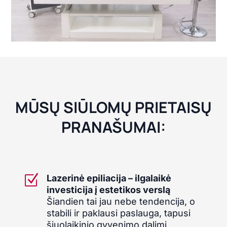
MŪSŲ SIŪLOMŲ PRIETAISŲ
PRANAŠUMAI:
Z
Lazerinė epiliacija – ilgalaikė
investicija į estetikos verslą
Šiandien tai jau nebe tendencija, o
stabili ir paklausi paslauga, tapusi
šiuolaikinio gyvenimo dalimi.