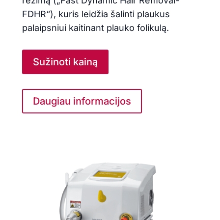
režimą („Fast Dynamic Hair Removal-
FDHR“), kuris leidžia šalinti plaukus
palaipsniui kaitinant plauko folikulą.
Sužinoti kainą
Daugiau informacijos