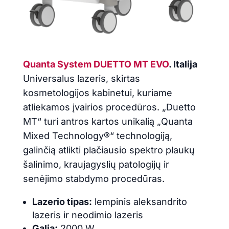
Quanta System DUETTO MT EVO
. Italija
Universalus lazeris, skirtas
kosmetologijos kabinetui, kuriame
atliekamos įvairios procedūros. „Duetto
MT“ turi antros kartos unikalią „Quanta
Mixed Technology®“ technologiją,
galinčią atlikti plačiausio spektro plaukų
šalinimo, kraujagyslių patologijų ir
senėjimo stabdymo procedūras.
Lazerio tipas:
lempinis aleksandrito
lazeris ir neodimio lazeris
Galia:
2000 W