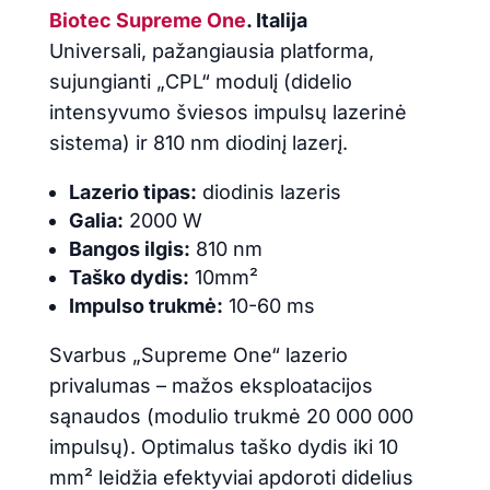
Biotec Supreme One
. Italija
Universali, pažangiausia platforma,
sujungianti „CPL“ modulį (didelio
intensyvumo šviesos impulsų lazerinė
sistema) ir 810 nm diodinį lazerį.
Lazerio tipas:
diodinis lazeris
Galia:
2000 W
Bangos ilgis:
810 nm
Taško dydis:
10mm²
Impulso trukmė:
10-60 ms
Svarbus „Supreme One“ lazerio
privalumas – mažos eksploatacijos
sąnaudos (modulio trukmė 20 000 000
impulsų). Optimalus taško dydis iki 10
mm² leidžia efektyviai apdoroti didelius