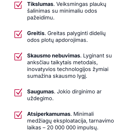
Z
Tikslumas
. Veiksmingas plaukų
šalinimas su minimaliu odos
pažeidimu.
Z
Greitis
. Greitas palyginti didelių
odos plotų apdorojimas.
Z
Skausmo nebuvimas
. Lyginant su
anksčiau taikytais metodais,
inovatyvios technologijos žymiai
sumažina skausmo lygį.
Z
Saugumas
. Jokio dirginimo ar
uždegimo.
Z
Atsiperkamumas
. Minimali
medžiagų eksploatacija, tarnavimo
laikas – 20 000 000 impulsų.