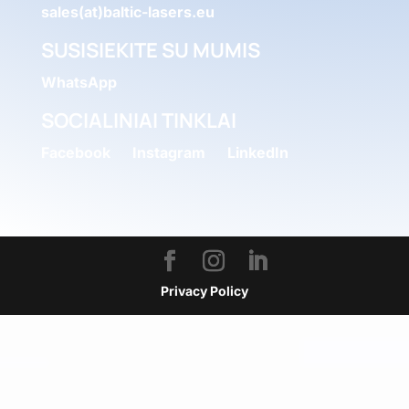
sales(at)baltic-lasers.eu
SUSISIEKITE SU MUMIS
WhatsApp
SOCIALINIAI TINKLAI
Facebook
Instagram
LinkedIn
Privacy Policy