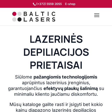
(+372) 5559 2055
E-shop
LAZERINĖS
DEPILIACIJOS
PRIETAISAI
Siūlome
pažangiomis technologijomis
aprūpintus lazerinius įrenginius,
garantuojančius
efektyvų plaukų šalinimą
su
minimaliu kliento jaučiamu diskomfortu.
Mūsų kataloge galite rasti ir įsigyti bet kokio
kainų diapazono lazerinės depiliacijos