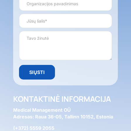
KONTAKTINĖ INFORMACIJA
Medical Management OÜ
Adresas: Raua 36-05, Tallinn 10152, Estonia
(+372) 5559 2055