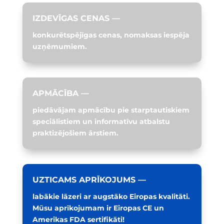
IZDEVĪGAS CENAS —
konkurētspējīgas cenas, nomaksas iespēja
uzņēmumiem.
APMĀCĪBA —
piedāvājam apmācību pie starptautiskiem
speciālistiem un informatīvu atbalstu
praktizējošiem ārstiem.
UZTICAMS APRĪKOJUMS —
labākie lāzeri ar augstāko Eiropas kvalitāti.
Mūsu aprīkojumam ir Eiropas CE un
Amerikas FDA sertifikāti!