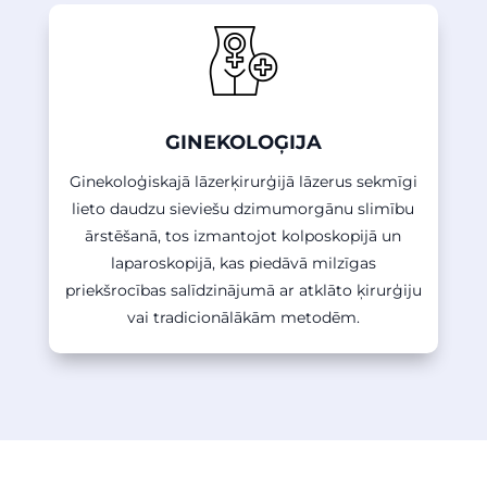
GINEKOLOĢIJA
Ginekoloģiskajā lāzerķirurģijā lāzerus sekmīgi
lieto daudzu sieviešu dzimumorgānu slimību
ārstēšanā, tos izmantojot kolposkopijā un
laparoskopijā, kas piedāvā milzīgas
priekšrocības salīdzinājumā ar atklāto ķirurģiju
vai tradicionālākām metodēm.