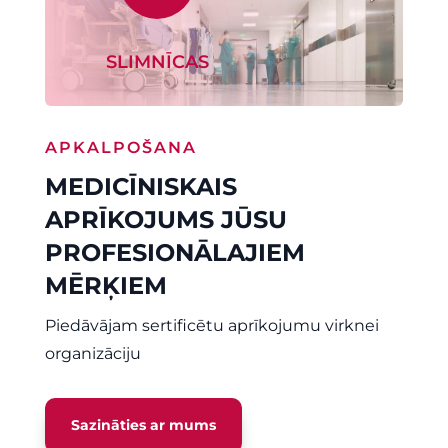
SLIMNĪCAS
APKALPOŠANA
MEDICĪNISKAIS
APRĪKOJUMS JŪSU
PROFESIONĀLAJIEM
MĒRĶIEM
Piedāvājam sertificētu aprīkojumu virknei
organizāciju
Sazināties ar mums