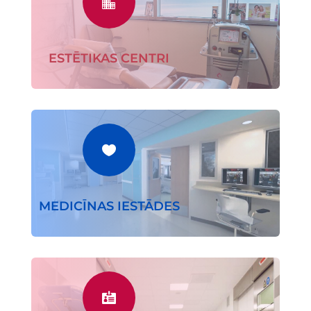

ESTĒTIKAS CENTRI

MEDICĪNAS IESTĀDES
