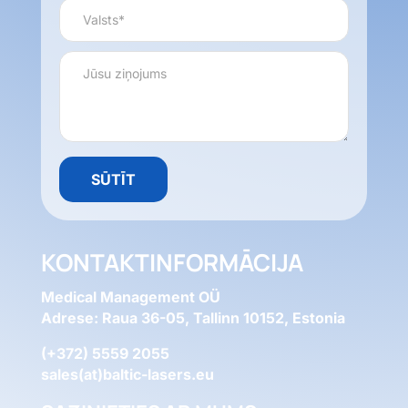
KONTAKTINFORMĀCIJA
Medical Management OÜ
Adrese: Raua 36-05, Tallinn 10152, Estonia
(+372) 5559 2055
sales(at)baltic-lasers.eu