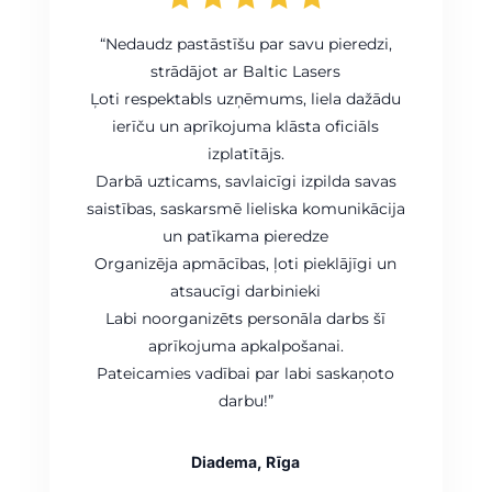
“Nedaudz pastāstīšu par savu pieredzi,
strādājot ar Baltic Lasers
Ļoti respektabls uzņēmums, liela dažādu
ierīču un aprīkojuma klāsta oficiāls
izplatītājs.
Darbā uzticams, savlaicīgi izpilda savas
saistības, saskarsmē lieliska komunikācija
un patīkama pieredze
Organizēja apmācības, ļoti pieklājīgi un
atsaucīgi darbinieki
Labi noorganizēts personāla darbs šī
aprīkojuma apkalpošanai.
Pateicamies vadībai par labi saskaņoto
darbu!”
Diadema, Rīga