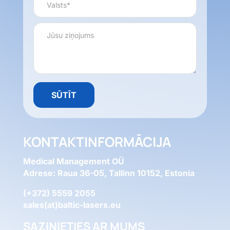
KONTAKTINFORMĀCIJA
Medical Management OÜ
Adrese: Raua 36-05, Tallinn 10152, Estonia
(+372) 5559 2055
sales(at)baltic-lasers.eu
SAZINIETIES AR MUMS