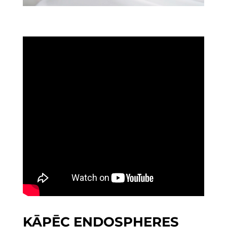
KĀPĒC ENDOSPHERES