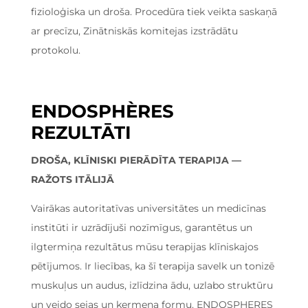
fizioloģiska un droša. Procedūra tiek veikta saskaņā
ar precīzu, Zinātniskās komitejas izstrādātu
protokolu.
ENDOSPHÈRES
REZULTĀTI
DROŠA, KLĪNISKI PIERĀDĪTA TERAPIJA —
RAŽOTS ITĀLIJĀ
Vairākas autoritatīvas universitātes un medicīnas
institūti ir uzrādījuši nozīmīgus, garantētus un
ilgtermiņa rezultātus mūsu terapijas klīniskajos
pētījumos. Ir liecības, ka šī terapija savelk un tonizē
muskuļus un audus, izlīdzina ādu, uzlabo struktūru
un veido sejas un ķermeņa formu. ENDOSPHERES