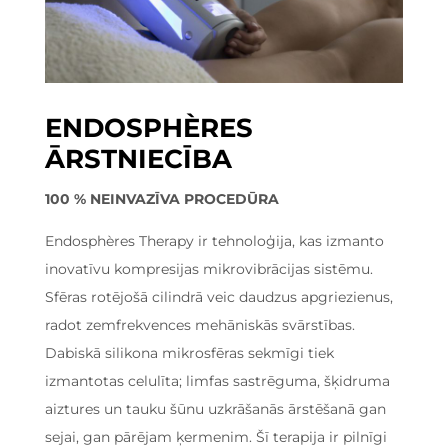
ENDOSPHÈRES
ĀRSTNIECĪBA
100 % NEINVAZĪVA PROCEDŪRA
Endosphères Therapy ir tehnoloģija, kas izmanto
inovatīvu kompresijas mikrovibrācijas sistēmu.
Sfēras rotējošā cilindrā veic daudzus apgriezienus,
radot zemfrekvences mehāniskās svārstības.
Dabiskā silikona mikrosfēras sekmīgi tiek
izmantotas celulīta; limfas sastrēguma, šķidruma
aiztures un tauku šūnu uzkrāšanās ārstēšanā gan
sejai, gan pārējam ķermenim. Šī terapija ir pilnīgi