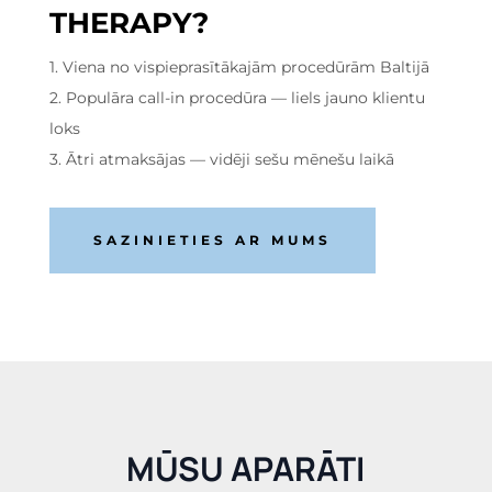
THERAPY?
1. Viena no vispieprasītākajām procedūrām Baltijā
2. Populāra call-in procedūra — liels jauno klientu
loks
3. Ātri atmaksājas — vidēji sešu mēnešu laikā
SAZINIETIES AR MUMS
MŪSU APARĀTI