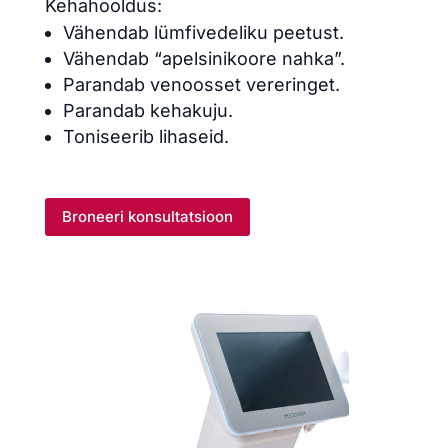
Kehahooldus:
Vähendab lümfivedeliku peetust.
Vähendab “apelsinikoore nahka”.
Parandab venoosset vereringet.
Parandab kehakuju.
Toniseerib lihaseid.
Broneeri konsultatsioon