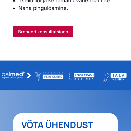
Tselluliidi ja kehamahu vähendamine.
Naha pinguldamine.
Broneeri konsultatsioon
VÕTA ÜHENDUST