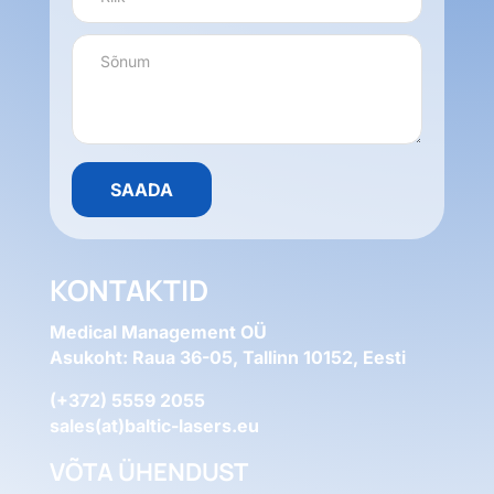
KONTAKTID
Medical Management OÜ
Asukoht: Raua 36-05, Tallinn 10152, Eesti
(+372) 5559 2055
sales(at)baltic-lasers.eu
VÕTA ÜHENDUST