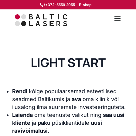
(+372) 5559 2055
E-shop
LIGHT START
Rendi
kõige populaarsemad esteetilised
seadmed Baltikumis ja
ava
oma kliinik või
ilusalong ilma suuremate investeeringuteta.
Laienda
oma teenuste valikut ning
saa uusi
kliente
ja
paku
püsiklientidele
uusi
ravivõimalusi
.