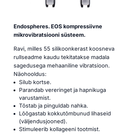
Endospheres. EOS kompressiivne
mikrovibratsiooni süsteem.
Ravi, milles 55 silikoonkerast koosneva
rullseadme kaudu tekitatakse madala
sagedusega mehaaniline vibratsioon.
Näohooldus:
Silub kortse.
Parandab vereringet ja hapnikuga
varustamist.
Tõstab ja pinguldab nahka.
Lõõgastab kokkutõmbunud lihaseid
(väljendusjooned).
Stimuleerib kollageeni tootmist.