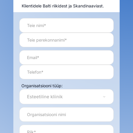
Klientidele Balti riikidest ja Skandinaaviast.
Organisatsiooni tüüp: