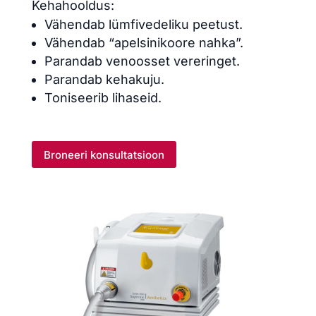
Kehahooldus:
Vähendab lümfivedeliku peetust.
Vähendab “apelsinikoore nahka”.
Parandab venoosset vereringet.
Parandab kehakuju.
Toniseerib lihaseid.
Broneeri konsultatsioon