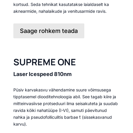
kortsud. Seda tehnikat kasutatakse laialdaselt ka
aknearmide, nahalaikude ja venitusarmide ravis.
Saage rohkem teada
SUPREME ONE
Laser Icespeed 810nm
Püsiv karvakasvu vähendamine suure võimsusega
tipptasemel diooditehnoloogia abil. See tagab kiire ja
mitteinvasiivse protseduuri ilma seisakuteta ja suudab
ravida kõiki nahatüüpe (I-VI), samuti päevitunud
nahka ja pseudofolliculitis barbae ́t (sissekasvanud
karvu).