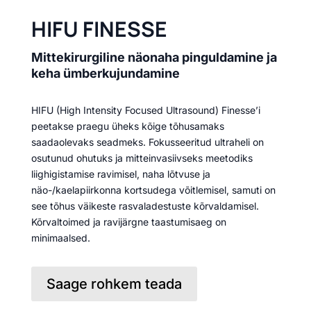
HIFU FINESSE
Mittekirurgiline näonaha pinguldamine ja
keha ümberkujundamine
HIFU (High Intensity Focused Ultrasound) Finesse’i
peetakse praegu üheks kõige tõhusamaks
saadaolevaks seadmeks. Fokusseeritud ultraheli on
osutunud ohutuks ja mitteinvasiivseks meetodiks
liighigistamise ravimisel, naha lõtvuse ja
näo-/kaelapiirkonna kortsudega võitlemisel, samuti on
see tõhus väikeste rasvaladestuste kõrvaldamisel.
Kõrvaltoimed ja ravijärgne taastumisaeg on
minimaalsed.
Saage rohkem teada