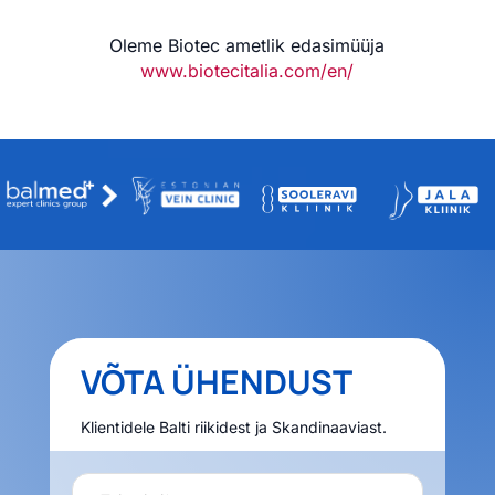
Oleme Biotec ametlik edasimüüja
www.biotecitalia.com/en/
VÕTA ÜHENDUST
Klientidele Balti riikidest ja Skandinaaviast.