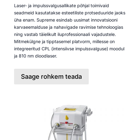
Laser- ja impulssvalgusallikate põhjal toimivaid
seadmeid kasutatakse esteetiliste protseduuride jaoks
üha enam. Supreme esindab uusimat innovatsiooni
karvaeemalduse ja nahavigade ravimise tehnoloogias
ning vastab täielikult iluprofessionaali vajadustele.
Mitmekülgne ja tipptasemel platvorm, millesse on
integreeritud CPL (intensiivse impulssvalguse) moodul
ja 810 nm dioodlaser.
Saage rohkem teada