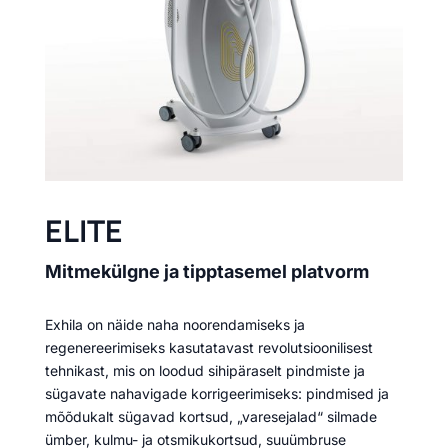
ELITE
Mitmekülgne ja tipptasemel platvorm
Exhila on näide naha noorendamiseks ja
regenereerimiseks kasutatavast revolutsioonilisest
tehnikast, mis on loodud sihipäraselt pindmiste ja
sügavate nahavigade korrigeerimiseks: pindmised ja
mõõdukalt sügavad kortsud, „varesejalad“ silmade
ümber, kulmu- ja otsmikukortsud, suuümbruse