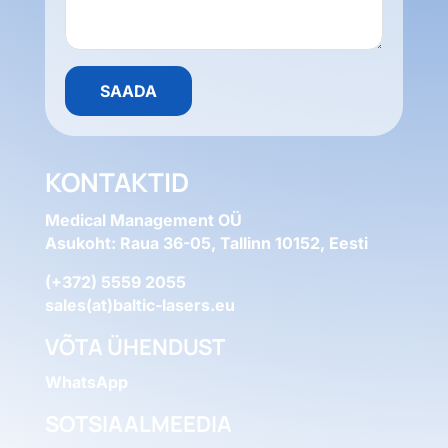
KONTAKTID
Medical Management OÜ
Asukoht: Raua 36-05, Tallinn 10152, Eesti
(+372) 5559 2055
sales(at)baltic-lasers.eu
VÕTA ÜHENDUST
WhatsApp
SOTSIAALMEEDIA