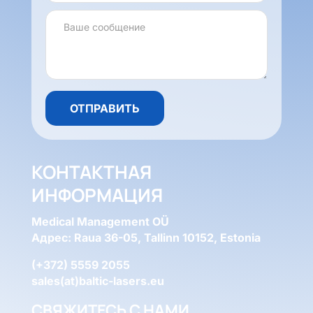
КОНТАКТНАЯ
ИНФОРМАЦИЯ
Medical Management OÜ
Адрес: Raua 36-05, Tallinn 10152, Estonia
(+372) 5559 2055
sales(at)baltic-lasers.eu
СВЯЖИТЕСЬ С НАМИ