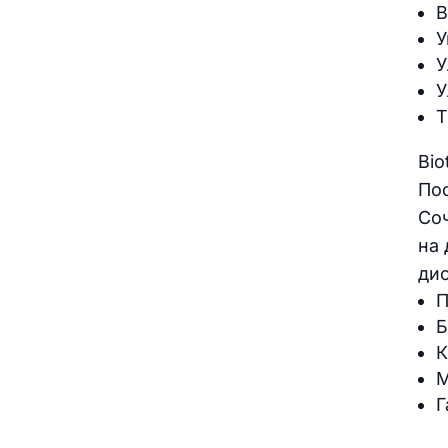
В
У
У
У
Т
Bio
Пос
Соч
на 
дио
П
Б
К
М
Г