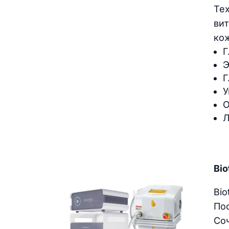
Тех
вит
ко
Г
Э
Г
У
О
Л
Bio
Bio
Пос
Соч