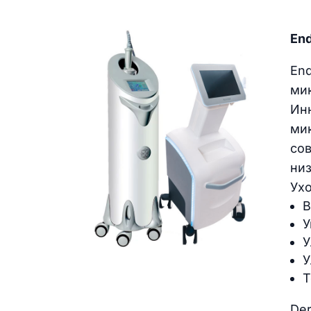
End
En
ми
Ин
ми
со
ни
Ухо
В
У
У
У
Т
De