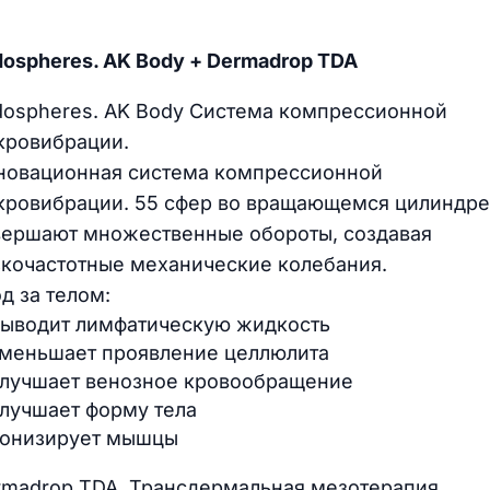
ospheres. AK Body + Dermadrop TDA
dospheres. AK Body Система компрессионной
кровибрации.
новационная система компрессионной
кровибрации. 55 сфер во вращающемся цилиндре
вершают множественные обороты, создавая
зкочастотные механические колебания.
д за телом:
ыводит лимфатическую жидкость
меньшает проявление целлюлита
лучшает венозное кровообращение
лучшает форму тела
онизирует мышцы
rmadrop TDA. Трансдермальная мезотерапия.