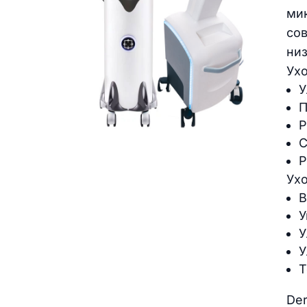
ми
со
ни
Ухо
У
П
Р
С
Р
Ухо
В
У
У
У
Т
De