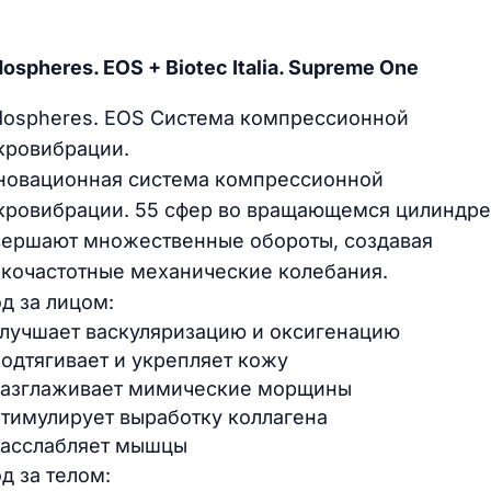
ospheres. EOS + Biotec Italia. Supreme One
dospheres. EOS Система компрессионной
кровибрации.
новационная система компрессионной
кровибрации. 55 сфер во вращающемся цилиндре
вершают множественные обороты, создавая
зкочастотные механические колебания.
д за лицом:
лучшает васкуляризацию и оксигенацию
одтягивает и укрепляет кожу
азглаживает мимические морщины
тимулирует выработку коллагена
асслабляет мышцы
д за телом: