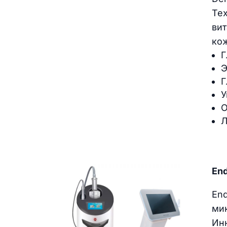
Тех
вит
ко
Г
Э
Г
У
О
Л
End
En
ми
Ин