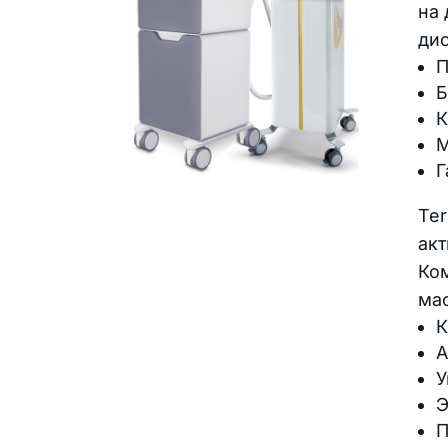
на 
дио
П
Б
К
М
Г
Ter
ак
Ко
мас
К
А
У
Э
П