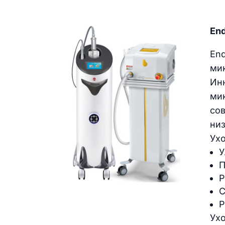
End
En
ми
Ин
ми
со
ни
Ухо
У
П
Р
С
Р
Ухо