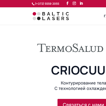
(+372) 5559 2055
Г
CRIOCU
Контурирование тел
С технологией охлажде
Связаться с нами