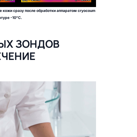
 кожи сразу после обработки аппаратом cryocoum
атуре -10°C.
ЫХ ЗОНДОВ
ЕЧЕНИЕ