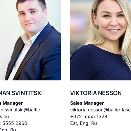
VIKTORIA NESSÕN
AN SVINTITSKI
Sales Manager
s Manager
viktoria.nesson@baltic-lase
n.svintitski@baltic-
+372 5555 1328
rs.eu
Est, Eng, Ru
2 5555 2960
 Eng, Ru