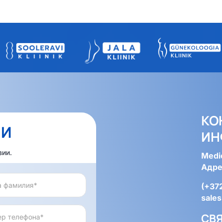
КО
МИ
ИН
вии.
Medi
Адрес
(+37
sales
СВ