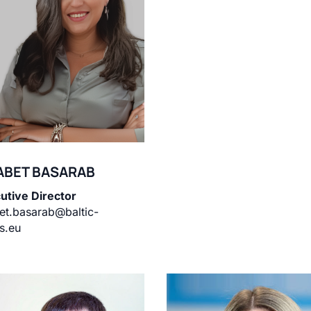
ABET BASARAB
utive Director
bet.basarab@baltic-
rs.eu