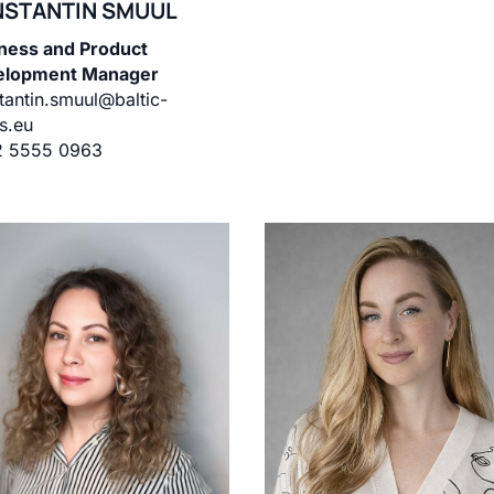
NSTANTIN SMUUL
ness and Product
elopment Manager
tantin.smuul@baltic-
rs.eu
2 5555 0963