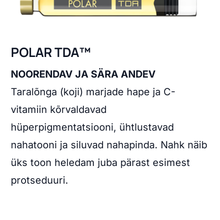
POLAR TDA™
NOORENDAV JA SÄRA ANDEV
Taralõnga (koji) marjade hape ja C-
vitamiin kõrvaldavad
hüperpigmentatsiooni, ühtlustavad
nahatooni ja siluvad nahapinda. Nahk näib
üks toon heledam juba pärast esimest
protseduuri.