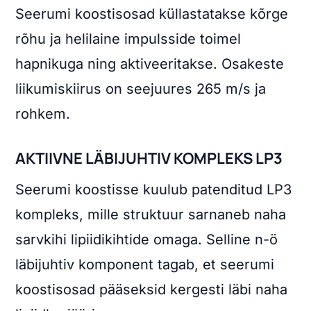
Seerumi koostisosad küllastatakse kõrge
rõhu ja helilaine impulsside toimel
hapnikuga ning aktiveeritakse. Osakeste
liikumiskiirus on seejuures 265 m/s ja
rohkem.
AKTIIVNE LÄBIJUHTIV KOMPLEKS LP3
Seerumi koostisse kuulub patenditud LP3
kompleks, mille struktuur sarnaneb naha
sarvkihi lipiidikihtide omaga. Selline n-ö
läbijuhtiv komponent tagab, et seerumi
koostisosad pääseksid kergesti läbi naha