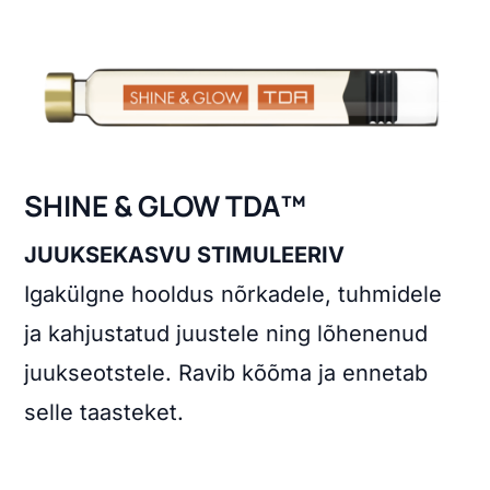
SHINE & GLOW TDA™
JUUKSEKASVU STIMULEERIV
Igakülgne hooldus nõrkadele, tuhmidele
ja kahjustatud juustele ning lõhenenud
juukseotstele. Ravib kõõma ja ennetab
selle taasteket.