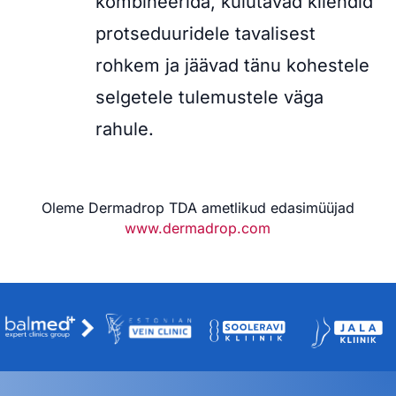
kombineerida, kulutavad kliendid
protseduuridele tavalisest
rohkem ja jäävad tänu kohestele
selgetele tulemustele väga
rahule.
Oleme Dermadrop TDA ametlikud edasimüüjad
www.dermadrop.com