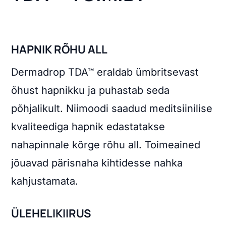
HAPNIK RÕHU ALL
Dermadrop TDA™ eraldab ümbritsevast
õhust hapnikku ja puhastab seda
põhjalikult. Niimoodi saadud meditsiinilise
kvaliteediga hapnik edastatakse
nahapinnale kõrge rõhu all. Toimeained
jõuavad pärisnaha kihtidesse nahka
kahjustamata.
ÜLEHELIKIIRUS