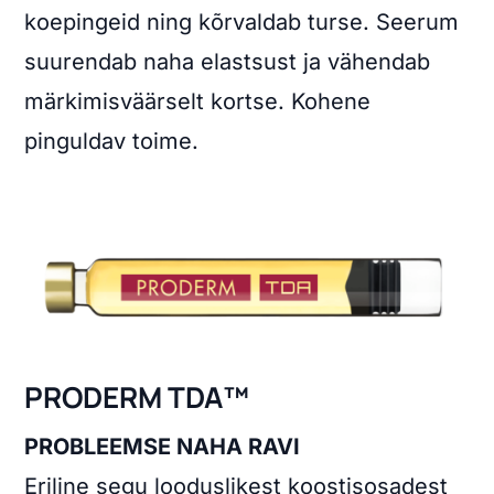
koepingeid ning kõrvaldab turse. Seerum
suurendab naha elastsust ja vähendab
märkimisväärselt kortse. Kohene
pinguldav toime.
PRODERM TDA™
PROBLEEMSE NAHA RAVI
Eriline segu looduslikest koostisosadest