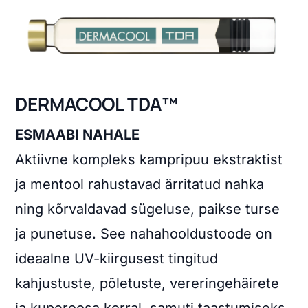
DERMACOOL TDA™
ESMAABI NAHALE
Aktiivne kompleks kampripuu ekstraktist
ja mentool rahustavad ärritatud nahka
ning kõrvaldavad sügeluse, paikse turse
ja punetuse. See nahahooldustoode on
ideaalne UV-kiirgusest tingitud
kahjustuste, põletuste, vereringehäirete
ja kuperoosa korral, samuti taastumiseks