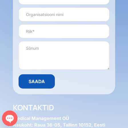
KONTAKTID
Medical Management OÜ
Asukoht: Raua 36-05, Tallinn 10152, Eesti