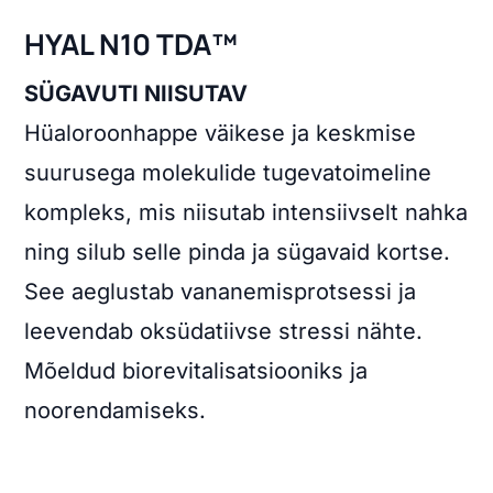
HYAL N10 TDA™
SÜGAVUTI NIISUTAV
Hüaloroonhappe väikese ja keskmise
suurusega molekulide tugevatoimeline
kompleks, mis niisutab intensiivselt nahka
ning silub selle pinda ja sügavaid kortse.
See aeglustab vananemisprotsessi ja
leevendab oksüdatiivse stressi nähte.
Mõeldud biorevitalisatsiooniks ja
noorendamiseks.