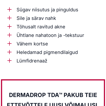
L
Sügav niisutus ja pinguldus
L
Sile ja särav nahk
L
Tõhusalt ravitud akne
L
Ühtlane nahatoon ja -tekstuur
L
Vähem kortse
L
Heledamad pigmendilaigud
L
Lümfidrenaaž
DERMADROP TDA™ PAKUB TEIE
ETTEVÕTTELE UUSI VÕIMALUSI.