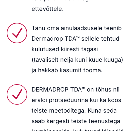
ettevõttele.
Tänu oma ainulaadsusele teenib
N
Dermadrop TDA™ sellele tehtud
kulutused kiiresti tagasi
(tavaliselt nelja kuni kuue kuuga)
ja hakkab kasumit tooma.
DERMADROP TDA™ on tõhus nii
N
eraldi protseduurina kui ka koos
teiste meetoditega. Kuna seda
saab kergesti teiste teenustega