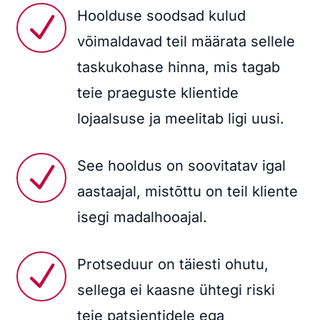
Hoolduse soodsad kulud
N
võimaldavad teil määrata sellele
taskukohase hinna, mis tagab
teie praeguste klientide
lojaalsuse ja meelitab ligi uusi.
See hooldus on soovitatav igal
N
aastaajal, mistõttu on teil kliente
isegi madalhooajal.
Protseduur on täiesti ohutu,
N
sellega ei kaasne ühtegi riski
teie patsientidele ega