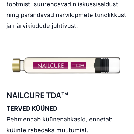
tootmist, suurendavad niiskussisaldust
ning parandavad närvilõpmete tundlikkust
ja närvikiudude juhtivust.
NAILCURE TDA™
TERVED KÜÜNED
Pehmendab küünenahkasid, ennetab
küünte rabedaks muutumist.