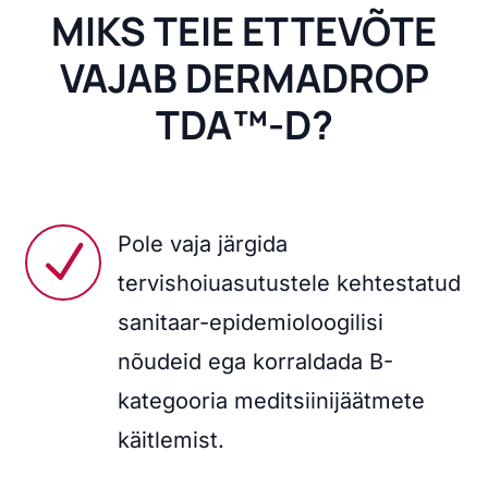
MIKS TEIE ETTEVÕTE
VAJAB DERMADROP
TDA™-D?
Pole vaja järgida
N
tervishoiuasutustele kehtestatud
sanitaar-epidemioloogilisi
nõudeid ega korraldada B-
kategooria meditsiinijäätmete
käitlemist.