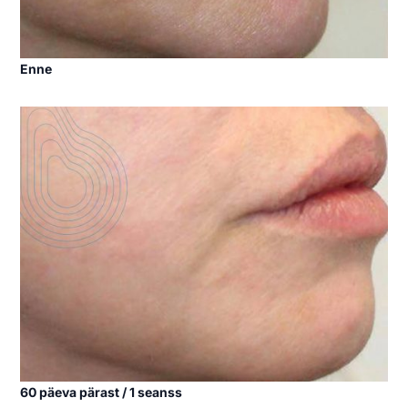
Enne
60 päeva pärast / 1 seanss