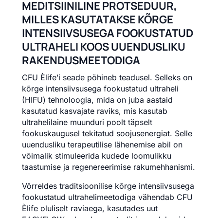
MEDITSIINILINE PROTSEDUUR,
MILLES KASUTATAKSE KÕRGE
INTENSIIVSUSEGA FOOKUSTATUD
ULTRAHELI KOOS UUENDUSLIKU
RAKENDUSMEETODIGA
CFU Èlife’i seade põhineb teadusel. Selleks on
kõrge intensiivsusega fookustatud ultraheli
(HIFU) tehnoloogia, mida on juba aastaid
kasutatud kasvajate raviks, mis kasutab
ultrahelilaine muunduri poolt täpselt
fookuskaugusel tekitatud soojusenergiat. Selle
uuendusliku terapeutilise lähenemise abil on
võimalik stimuleerida kudede loomulikku
taastumise ja regenereerimise rakumehhanismi.
Võrreldes traditsioonilise kõrge intensiivsusega
fookustatud ultrahelimeetodiga vähendab CFU
Èlife oluliselt raviaega, kasutades uut