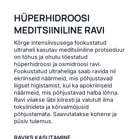
HÜPERHIDROOSI
MEDITSIINILINE RAVI
Kõrge intensiivsusega fookustatud
ultraheli kasutav meditsiiniline protseduur
on tõhus ja ohutu tõestatud
hüperhidroosi ja osmidroosi ravi.
Fookustatud ultraheliga saab ravida nii
ekriinseid näärmeid, mis põhjustavad
liigset higistamist, kui ka apokriinseid
näärmeid, mis põhjustavad halba lõhna.
Ravi viiakse läbi kiiresti ja valutult ilma
toksiinideta ja kõrvalmõjusid
põhjustamata. Saavutatakse kohene ja
püsiv tulemus.
RAVIKS KASUTAMINE