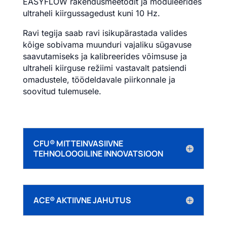
EASYFLOW rakendusmeetodit ja moduleerides
ultraheli kiirgussagedust kuni 10 Hz.
Ravi tegija saab ravi isikupärastada valides
kõige sobivama muunduri vajaliku sügavuse
saavutamiseks ja kalibreerides võimsuse ja
ultraheli kiirguse režiimi vastavalt patsiendi
omadustele, töödeldavale piirkonnale ja
soovitud tulemusele.
CFU® MITTEINVASIIVNE
TEHNOLOOGILINE INNOVATSIOON
ACE® AKTIIVNE JAHUTUS