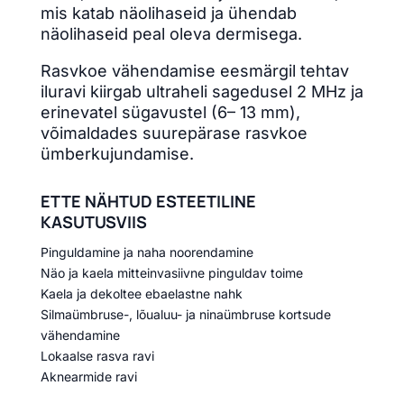
mis katab näolihaseid ja ühendab
näolihaseid peal oleva dermisega.
Rasvkoe vähendamise eesmärgil tehtav
iluravi kiirgab ultraheli sagedusel 2 MHz ja
erinevatel sügavustel (6– 13 mm),
võimaldades suurepärase rasvkoe
ümberkujundamise.
ETTE NÄHTUD ESTEETILINE
KASUTUSVIIS
Pinguldamine ja naha noorendamine
Näo ja kaela mitteinvasiivne pinguldav toime
Kaela ja dekoltee ebaelastne nahk
Silmaümbruse-, lõualuu- ja ninaümbruse kortsude
vähendamine
Lokaalse rasva ravi
Aknearmide ravi